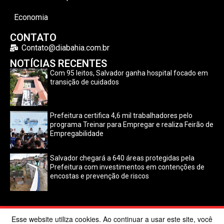
Economia
CONTATO
Contato@diabahia.com.br
NOTÍCIAS RECENTES
Com 95 leitos, Salvador ganha hospital focado em
transição de cuidados
Prefeitura certifica 4,6 mil trabalhadores pelo
programa Treinar para Empregar e realiza Feirão de
Empregabilidade
Salvador chegará a 640 áreas protegidas pela
Prefeitura com investimentos em contenções de
encostas e prevenção de riscos
Esse website utiliza cookies. Ao continuar a usar este site, você
©2024 Dia Bahia. Todos os direitos reservados | Desenvolvido