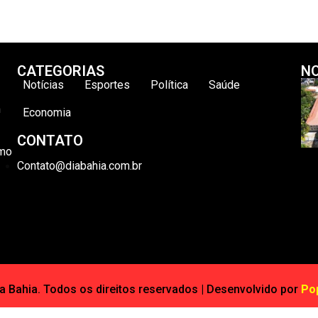
CATEGORIAS
NO
Notícias
Esportes
Política
Saúde
m
Economia
CONTATO
omo
Contato@diabahia.com.br
 Bahia. Todos os direitos reservados | Desenvolvido por
Po