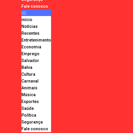
Fale conosco
início
Notícias
Recentes
Entretenimento
Economia
Emprego
Salvador
Bahia
Cultura
Carnaval
Animais
Música
Esportes
Saúde
Política
Segurança
Fale conosco