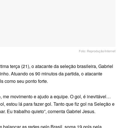
Foto: Reprodução/Internet
tima terça (21), o atacante da seleção brasileira, Gabriel
ho. Atuando os 90 minutos da partida, o atacante
ls como seu ponto forte.
o, me movimento e ajudo a equipe. O gol, é inevitável…
l, estou lá para fazer gol. Tanto que fiz gol na Seleção e
lhar. Eu trabalho quieto”, comenta Gabriel Jesus.
 balançar as redes pelo Brasil, soma 19 gols pela