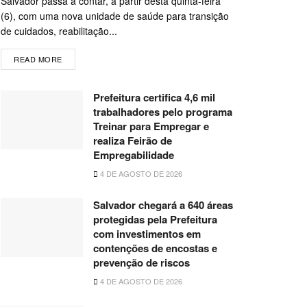
Salvador passa a contar, a partir desta quinta-feira
(6), com uma nova unidade de saúde para transição
de cuidados, reabilitação...
READ MORE
Prefeitura certifica 4,6 mil
trabalhadores pelo programa
Treinar para Empregar e
realiza Feirão de
Empregabilidade
4 DE AGOSTO DE 2026
Salvador chegará a 640 áreas
protegidas pela Prefeitura
com investimentos em
contenções de encostas e
prevenção de riscos
4 DE AGOSTO DE 2026