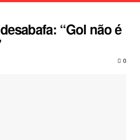
 desabafa: “Gol não é
”
0