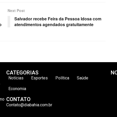
Next Post
Salvador recebe Feira da Pessoa Idosa com
o
atendimentos agendados gratuitamente
CATEGORIAS
NO
Notícias
Esportes
Política
Saúde
m
Economia
CONTATO
omo
Contato@diabahia.com.br