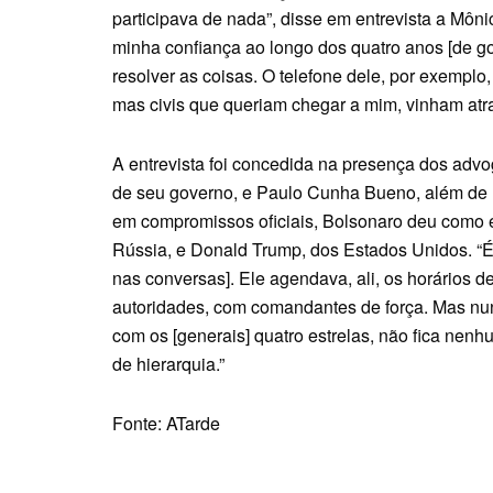
participava de nada”, disse em entrevista a Môn
minha confiança ao longo dos quatro anos [de g
resolver as coisas. O telefone dele, por exempl
mas civis que queriam chegar a mim, vinham atra
A entrevista foi concedida na presença dos adv
de seu governo, e Paulo Cunha Bueno, além de u
em compromissos oficiais, Bolsonaro deu como e
Rússia, e Donald Trump, dos Estados Unidos. “Ér
nas conversas]. Ele agendava, ali, os horários 
autoridades, com comandantes de força. Mas nu
com os [generais] quatro estrelas, não fica nen
de hierarquia.”
Fonte: ATarde