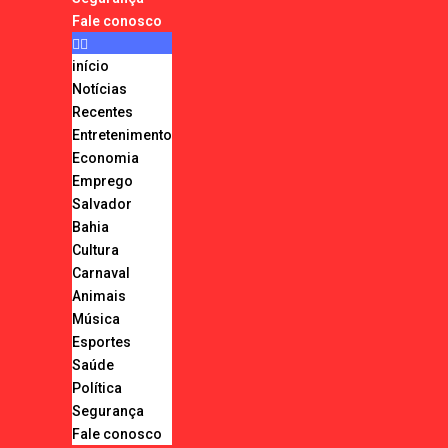
Fale conosco
início
Notícias
Recentes
Entretenimento
Economia
Emprego
Salvador
Bahia
Cultura
Carnaval
Animais
Música
Esportes
Saúde
Política
Segurança
Fale conosco