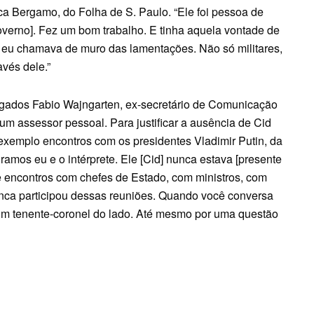
ica Bergamo, do Folha de S. Paulo. “Ele foi pessoa de
overno]. Fez um bom trabalho. E tinha aquela vontade de
o, eu chamava de muro das lamentações. Não só militares,
vés dele.”
ogados Fabio Wajngarten, ex-secretário de Comunicação
m assessor pessoal. Para justificar a ausência de Cid
xemplo encontros com os presidentes Vladimir Putin, da
amos eu e o intérprete. Ele [Cid] nunca estava [presente
de encontros com chefes de Estado, com ministros, com
nca participou dessas reuniões. Quando você conversa
hum tenente-coronel do lado. Até mesmo por uma questão