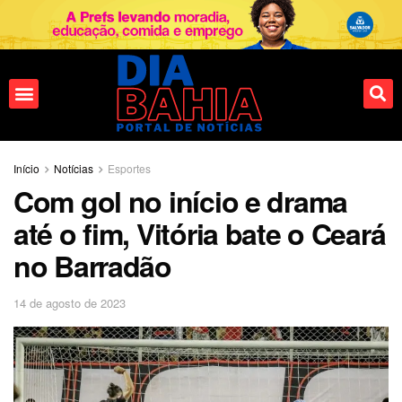
Fale conosco
Início
Notícias
Esportes
Com gol no início e drama
até o fim, Vitória bate o Ceará
no Barradão
14 de agosto de 2023