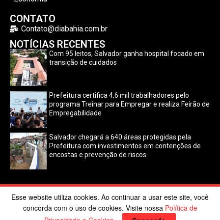
CONTATO
Contato@diabahia.com.br
NOTÍCIAS RECENTES
Com 95 leitos, Salvador ganha hospital focado em
transição de cuidados
Prefeitura certifica 4,6 mil trabalhadores pelo
programa Treinar para Empregar e realiza Feirão de
Empregabilidade
Salvador chegará a 640 áreas protegidas pela
Prefeitura com investimentos em contenções de
encostas e prevenção de riscos
Esse website utiliza cookies. Ao continuar a usar este site, você
©2024 Dia Bahia. Todos os direitos reservados | Desenvolvido
concorda com o uso de cookies. Visite nossa
Política de
por
Poppy Sites
.