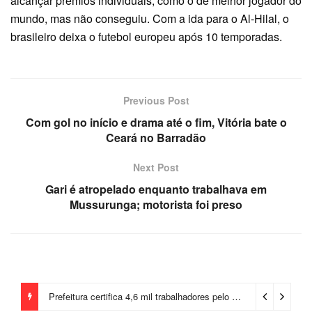
alcançar prêmios individuais, como o de melhor jogador do
mundo, mas não conseguiu. Com a ida para o Al-Hilal, o
brasileiro deixa o futebol europeu após 10 temporadas.
Previous Post
Com gol no início e drama até o fim, Vitória bate o
Ceará no Barradão
Next Post
Gari é atropelado enquanto trabalhava em
Mussurunga; motorista foi preso
Prefeitura certifica 4,6 mil trabalhadores pelo programa Treinar para Empregar e realiza Feirão de Empregabilidade