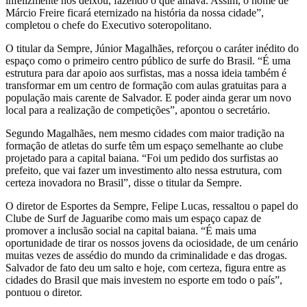
infelizmente nos deixou, fazendo o que amava. Assim, o nome de
Márcio Freire ficará eternizado na história da nossa cidade”,
completou o chefe do Executivo soteropolitano.
O titular da Sempre, Júnior Magalhães, reforçou o caráter inédito do
espaço como o primeiro centro público de surfe do Brasil. “É uma
estrutura para dar apoio aos surfistas, mas a nossa ideia também é
transformar em um centro de formação com aulas gratuitas para a
população mais carente de Salvador. E poder ainda gerar um novo
local para a realização de competições”, apontou o secretário.
Segundo Magalhães, nem mesmo cidades com maior tradição na
formação de atletas do surfe têm um espaço semelhante ao clube
projetado para a capital baiana. “Foi um pedido dos surfistas ao
prefeito, que vai fazer um investimento alto nessa estrutura, com
certeza inovadora no Brasil”, disse o titular da Sempre.
O diretor de Esportes da Sempre, Felipe Lucas, ressaltou o papel do
Clube de Surf de Jaguaribe como mais um espaço capaz de
promover a inclusão social na capital baiana. “É mais uma
oportunidade de tirar os nossos jovens da ociosidade, de um cenário
muitas vezes de assédio do mundo da criminalidade e das drogas.
Salvador de fato deu um salto e hoje, com certeza, figura entre as
cidades do Brasil que mais investem no esporte em todo o país”,
pontuou o diretor.