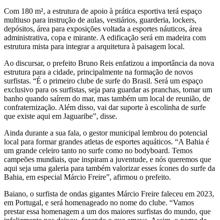
Com 180 m², a estrutura de apoio à prática esportiva terá espaço
multiuso para instrução de aulas, vestiários, guarderia, lockers,
depósitos, área para exposições voltada a esportes náuticos, área
administrativa, copa e mirante. A edificação será em madeira com
estrutura mista para integrar a arquitetura à paisagem local.
Ao discursar, o prefeito Bruno Reis enfatizou a importância da nova
estrutura para a cidade, principalmente na formação de novos
surfistas. “É o primeiro clube de surfe do Brasil. Será um espaço
exclusivo para os surfistas, seja para guardar as pranchas, tomar um
banho quando saírem do mar, mas também um local de reunião, de
confraternização. Além disso, vai dar suporte à escolinha de surfe
que existe aqui em Jaguaribe”, disse.
Ainda durante a sua fala, o gestor municipal lembrou do potencial
local para formar grandes atletas de esportes aquáticos. “A Bahia é
um grande celeiro tanto no surfe como no bodyboard. Temos
campeões mundiais, que inspiram a juventude, e nós queremos que
aqui seja uma galeria para também valorizar esses ícones do surfe da
Bahia, em especial Márcio Freire”, afirmou o prefeito.
Baiano, o surfista de ondas gigantes Márcio Freire faleceu em 2023,
em Portugal, e será homenageado no nome do clube. “Vamos
prestar essa homenagem a um dos maiores surfistas do mundo, que