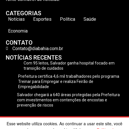
CATEGORIAS
Notícias
Esportes
Política
Saúde
Economia
CONTATO
Contato@diabahia.com.br
NOTÍCIAS RECENTES
Com 95 leitos, Salvador ganha hospital focado em
transição de cuidados
Prefeitura certifica 4,6 mil trabalhadores pelo programa
Treinar para Empregar e realiza Feirão de
Empregabilidade
Salvador chegará a 640 áreas protegidas pela Prefeitura
com investimentos em contenções de encostas e
prevenção de riscos
Esse website utiliza cookies. Ao continuar a usar este site, você
©2024 Dia Bahia. Todos os direitos reservados | Desenvolvido