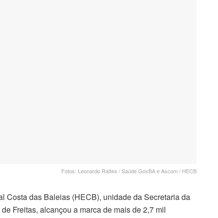
Fotos: Leonardo Rattes / Saúde GovBA e Ascom / HECB
l Costa das Baleias (HECB), unidade da Secretaria da
de Freitas, alcançou a marca de mais de 2,7 mil