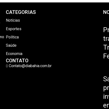
CATEGORIAS
NO
Notícias
m
Pr
Esportes
omo
t
Política
Saúde
T
Economia
F
CONTATO
Contato@diabahia.com.br
S
p
i
e