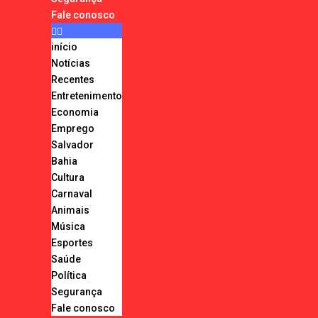
Fale conosco
início
Notícias
Recentes
Entretenimento
Economia
Emprego
Salvador
Bahia
Cultura
Carnaval
Animais
Música
Esportes
Saúde
Política
Segurança
Fale conosco