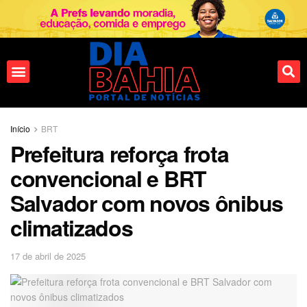
Fale conosco
Início
BRT
Prefeitura reforça frota
convencional e BRT
Salvador com novos ônibus
climatizados
17 de abril de 2025