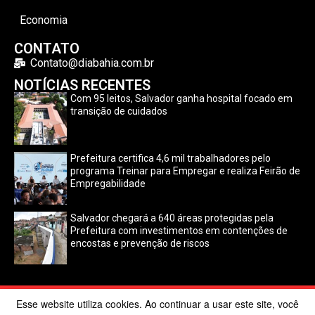
Economia
CONTATO
Contato@diabahia.com.br
NOTÍCIAS RECENTES
Com 95 leitos, Salvador ganha hospital focado em
transição de cuidados
Prefeitura certifica 4,6 mil trabalhadores pelo
programa Treinar para Empregar e realiza Feirão de
Empregabilidade
Salvador chegará a 640 áreas protegidas pela
Prefeitura com investimentos em contenções de
encostas e prevenção de riscos
Esse website utiliza cookies. Ao continuar a usar este site, você
©2024 Dia Bahia. Todos os direitos reservados | Desenvolvido