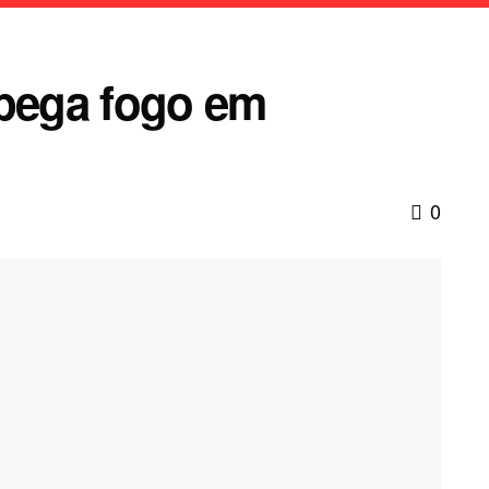
 pega fogo em
0