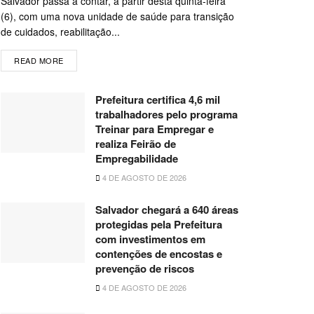
Salvador passa a contar, a partir desta quinta-feira
(6), com uma nova unidade de saúde para transição
de cuidados, reabilitação...
READ MORE
Prefeitura certifica 4,6 mil
trabalhadores pelo programa
Treinar para Empregar e
realiza Feirão de
Empregabilidade
4 DE AGOSTO DE 2026
Salvador chegará a 640 áreas
protegidas pela Prefeitura
com investimentos em
contenções de encostas e
prevenção de riscos
4 DE AGOSTO DE 2026