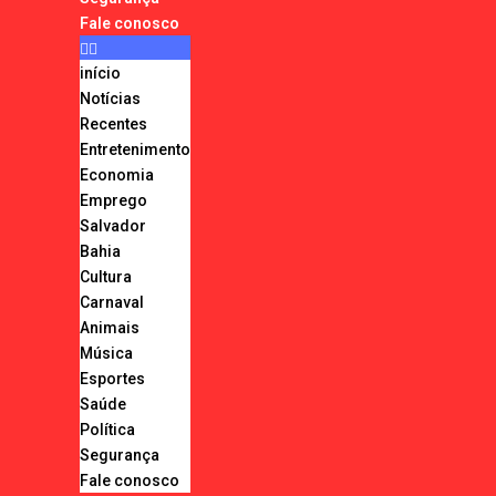
Fale conosco
início
Notícias
Recentes
Entretenimento
Economia
Emprego
Salvador
Bahia
Cultura
Carnaval
Animais
Música
Esportes
Saúde
Política
Segurança
Fale conosco