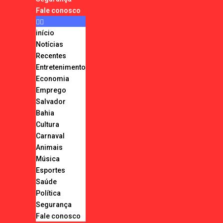
Fale conosco
início
Notícias
Recentes
Entretenimento
Economia
Emprego
Salvador
Bahia
Cultura
Carnaval
Animais
Música
Esportes
Saúde
Política
Segurança
Fale conosco