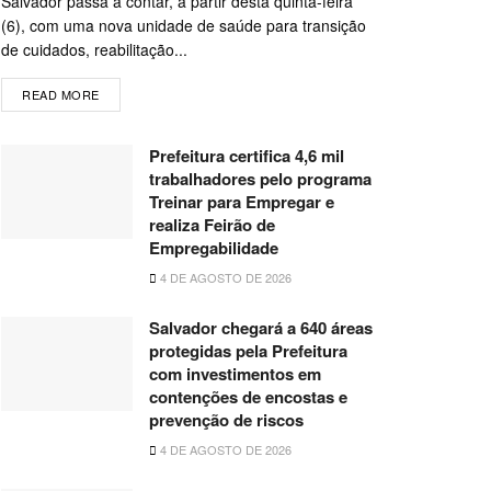
Salvador passa a contar, a partir desta quinta-feira
(6), com uma nova unidade de saúde para transição
de cuidados, reabilitação...
READ MORE
Prefeitura certifica 4,6 mil
trabalhadores pelo programa
Treinar para Empregar e
realiza Feirão de
Empregabilidade
4 DE AGOSTO DE 2026
Salvador chegará a 640 áreas
protegidas pela Prefeitura
com investimentos em
contenções de encostas e
prevenção de riscos
4 DE AGOSTO DE 2026