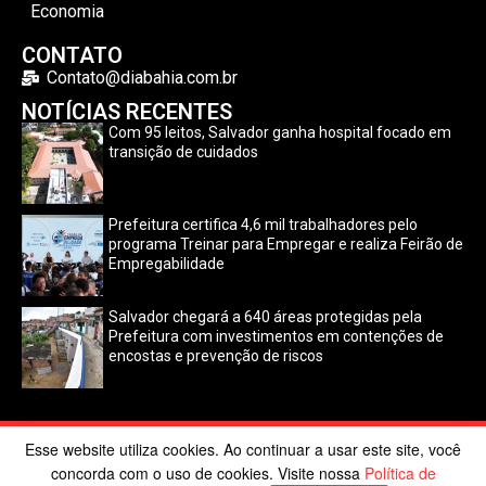
Economia
CONTATO
Contato@diabahia.com.br
NOTÍCIAS RECENTES
Com 95 leitos, Salvador ganha hospital focado em
transição de cuidados
Prefeitura certifica 4,6 mil trabalhadores pelo
programa Treinar para Empregar e realiza Feirão de
Empregabilidade
Salvador chegará a 640 áreas protegidas pela
Prefeitura com investimentos em contenções de
encostas e prevenção de riscos
Esse website utiliza cookies. Ao continuar a usar este site, você
©2024 Dia Bahia. Todos os direitos reservados | Desenvolvido
concorda com o uso de cookies. Visite nossa
Política de
por
Poppy Sites
.