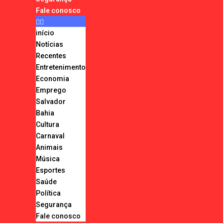
Fale conosco
início
Notícias
Recentes
Entretenimento
Economia
Emprego
Salvador
Bahia
Cultura
Carnaval
Animais
Música
Esportes
Saúde
Política
Segurança
Fale conosco