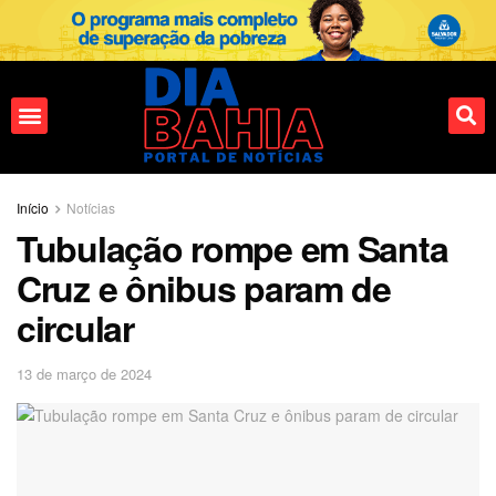
Fale conosco
Início
Notícias
Tubulação rompe em Santa
Cruz e ônibus param de
circular
13 de março de 2024