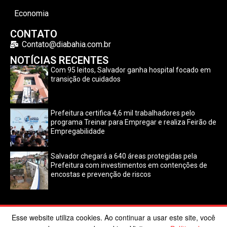
Economia
CONTATO
Contato@diabahia.com.br
NOTÍCIAS RECENTES
Com 95 leitos, Salvador ganha hospital focado em
transição de cuidados
Prefeitura certifica 4,6 mil trabalhadores pelo
programa Treinar para Empregar e realiza Feirão de
Empregabilidade
Salvador chegará a 640 áreas protegidas pela
Prefeitura com investimentos em contenções de
encostas e prevenção de riscos
Esse website utiliza cookies. Ao continuar a usar este site, você
©2024 Dia Bahia. Todos os direitos reservados | Desenvolvido