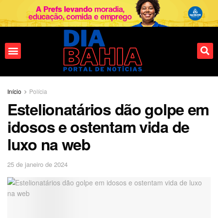
Fale conosco
Início
Polícia
Estelionatários dão golpe em
idosos e ostentam vida de
luxo na web
25 de janeiro de 2024