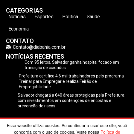
CATEGORIAS
Notícias
Esportes
Política
Saúde
Economia
CONTATO
Contato@diabahia.com.br
NOTÍCIAS RECENTES
Com 95 leitos, Salvador ganha hospital focado em
transição de cuidados
Prefeitura certifica 4,6 mil trabalhadores pelo programa
Treinar para Empregar e realiza Feirão de
Empregabilidade
Salvador chegará a 640 áreas protegidas pela Prefeitura
com investimentos em contenções de encostas e
prevenção de riscos
Esse website utiliza cookies. Ao continuar a usar este site, você
©2024 Dia Bahia. Todos os direitos reservados | Desenvolvido
concorda com o uso de cookies. Visite nossa
Política de
por
Poppy Sites
.