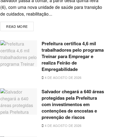
Salvador passa a contar, a partir desta quinta-feira
(6), com uma nova unidade de saúde para transição
de cuidados, reabilitação...
READ MORE
Prefeitura certifica 4,6 mil
trabalhadores pelo programa
Treinar para Empregar e
realiza Feirão de
Empregabilidade
4 DE AGOSTO DE 2026
Salvador chegará a 640 áreas
protegidas pela Prefeitura
com investimentos em
contenções de encostas e
prevenção de riscos
4 DE AGOSTO DE 2026