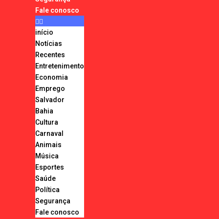
Fale conosco
início
Notícias
Recentes
Entretenimento
Economia
Emprego
Salvador
Bahia
Cultura
Carnaval
Animais
Música
Esportes
Saúde
Política
Segurança
Fale conosco