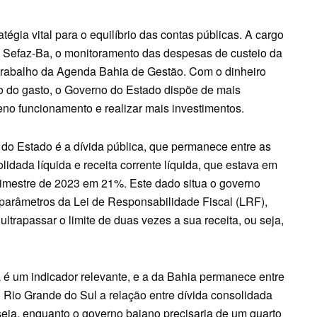
tégia vital para o equilíbrio das contas públicas. A cargo
na Sefaz-Ba, o monitoramento das despesas de custeio da
 trabalho da Agenda Bahia de Gestão. Com o dinheiro
ão do gasto, o Governo do Estado dispõe de mais
eno funcionamento e realizar mais investimentos.
o Estado é a dívida pública, que permanece entre as
lidada líquida e receita corrente líquida, que estava em
imestre de 2023 em 21%. Este dado situa o governo
parâmetros da Lei de Responsabilidade Fiscal (LRF),
trapassar o limite de duas vezes a sua receita, ou seja,
ca é um indicador relevante, e a da Bahia permanece entre
o Rio Grande do Sul a relação entre dívida consolidada
 seja, enquanto o governo baiano precisaria de um quarto