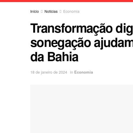
Início
Notícias
Economia
Transformação dig
sonegação ajudam n
da Bahia
18 de janeiro de 2024
in
Economia