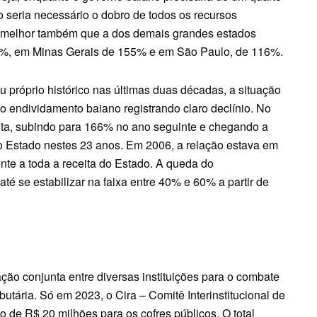
o seria necessário o dobro de todos os recursos
m melhor também que a dos demais grandes estados
185%, em Minas Gerais de 155% e em São Paulo, de 116%.
róprio histórico nas últimas duas décadas, a situação
do endividamento baiano registrando claro declínio. No
ita, subindo para 166% no ano seguinte e chegando a
o Estado nestes 23 anos. Em 2006, a relação estava em
nte a toda a receita do Estado. A queda do
é se estabilizar na faixa entre 40% e 60% a partir de
ão conjunta entre diversas instituições para o combate
butária. Só em 2023, o Cira – Comitê Interinstitucional de
 de R$ 20 milhões para os cofres públicos. O total