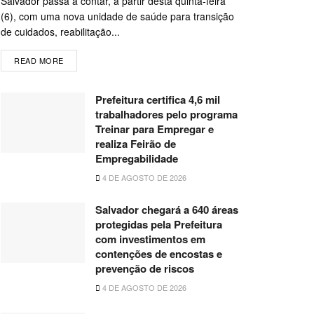
Salvador passa a contar, a partir desta quinta-feira
(6), com uma nova unidade de saúde para transição
de cuidados, reabilitação...
READ MORE
Prefeitura certifica 4,6 mil
trabalhadores pelo programa
Treinar para Empregar e
realiza Feirão de
Empregabilidade
4 DE AGOSTO DE 2026
Salvador chegará a 640 áreas
protegidas pela Prefeitura
com investimentos em
contenções de encostas e
prevenção de riscos
4 DE AGOSTO DE 2026