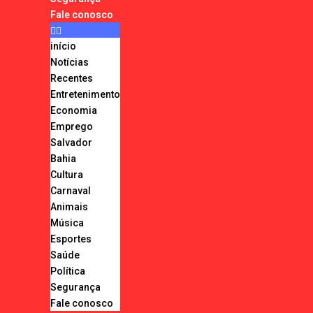
Fale conosco
início
Notícias
Recentes
Entretenimento
Economia
Emprego
Salvador
Bahia
Cultura
Carnaval
Animais
Música
Esportes
Saúde
Política
Segurança
Fale conosco