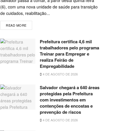
Salvador passa a contar, a partir desta quinta-feira
(6), com uma nova unidade de saúde para transição
de cuidados, reabilitação...
READ MORE
Prefeitura certifica 4,6 mil
trabalhadores pelo programa
Treinar para Empregar e
realiza Feirão de
Empregabilidade
4 DE AGOSTO DE 2026
Salvador chegará a 640 áreas
protegidas pela Prefeitura
com investimentos em
contenções de encostas e
prevenção de riscos
4 DE AGOSTO DE 2026