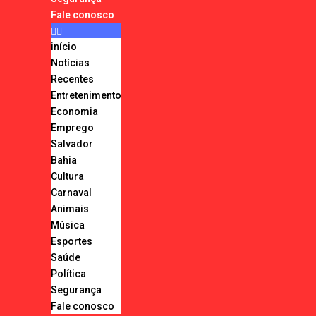
Fale conosco
início
Notícias
Recentes
Entretenimento
Economia
Emprego
Salvador
Bahia
Cultura
Carnaval
Animais
Música
Esportes
Saúde
Política
Segurança
Fale conosco