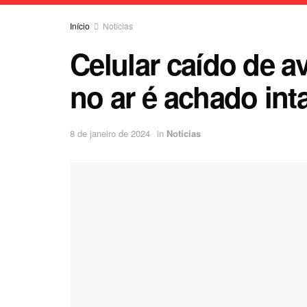
Início
Notícias
Celular caído de a
no ar é achado int
8 de janeiro de 2024
in
Notícias