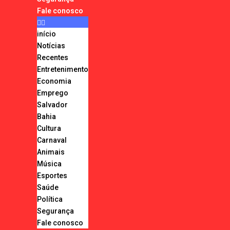
Fale conosco
início
Notícias
Recentes
Entretenimento
Economia
Emprego
Salvador
Bahia
Cultura
Carnaval
Animais
Música
Esportes
Saúde
Política
Segurança
Fale conosco