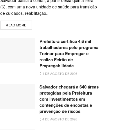
Salvador passa a contar, a partir desta quinta-feira
(6), com uma nova unidade de saúde para transição
de cuidados, reabilitação...
READ MORE
Prefeitura certifica 4,6 mil
trabalhadores pelo programa
Treinar para Empregar e
realiza Feirão de
Empregabilidade
4 DE AGOSTO DE 2026
Salvador chegará a 640 áreas
protegidas pela Prefeitura
com investimentos em
contenções de encostas e
prevenção de riscos
4 DE AGOSTO DE 2026