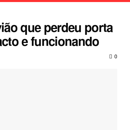
vião que perdeu porta
acto e funcionando
0