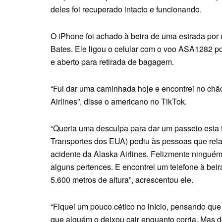
deles foi recuperado intacto e funcionando.
O iPhone foi achado à beira de uma estrada por
Bates. Ele ligou o celular com o voo ASA1282 po
e aberto para retirada de bagagem.
“Fui dar uma caminhada hoje e encontrei no chã
Airlines”, disse o americano no TikTok.
“Queria uma desculpa para dar um passeio esta
Transportes dos EUA) pediu às pessoas que rela
acidente da Alaska Airlines. Felizmente ninguém 
alguns pertences. E encontrei um telefone à bei
5.600 metros de altura”, acrescentou ele.
“Fiquei um pouco cético no início, pensando que 
que alguém o deixou cair enquanto corria. Mas 