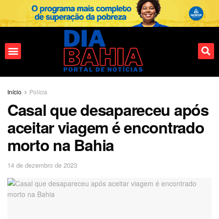
Fale conosco
Início
Polícia
Casal que desapareceu após
aceitar viagem é encontrado
morto na Bahia
14 de dezembro de 2023