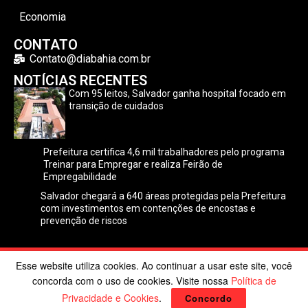
Economia
CONTATO
Contato@diabahia.com.br
NOTÍCIAS RECENTES
Com 95 leitos, Salvador ganha hospital focado em
transição de cuidados
Prefeitura certifica 4,6 mil trabalhadores pelo programa
Treinar para Empregar e realiza Feirão de
Empregabilidade
Salvador chegará a 640 áreas protegidas pela Prefeitura
com investimentos em contenções de encostas e
prevenção de riscos
Esse website utiliza cookies. Ao continuar a usar este site, você
©2024 Dia Bahia. Todos os direitos reservados | Desenvolvido
concorda com o uso de cookies. Visite nossa
Política de
por
Poppy Sites
.
Privacidade e Cookies
.
Concordo