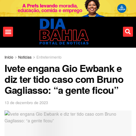
Fale conosco
Início
Notícias
Entretenimento
Ivete engana Gio Ewbank e
diz ter tido caso com Bruno
Gagliasso: “a gente ficou”
13 de dezembro de 2023