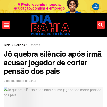
Fale conosco
Início
Notícias
Esportes
Jô quebra silêncio após irmã
acusar jogador de cortar
pensão dos pais
7 de dezembro de 2023