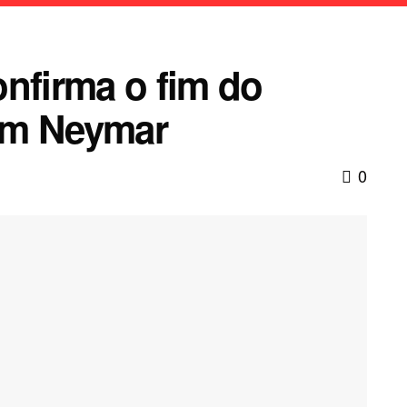
onfirma o fim do
om Neymar
0