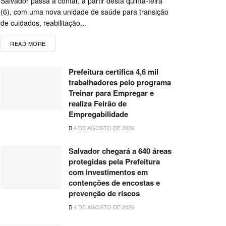
Salvador passa a contar, a partir desta quinta-feira
(6), com uma nova unidade de saúde para transição
de cuidados, reabilitação...
READ MORE
Prefeitura certifica 4,6 mil
trabalhadores pelo programa
Treinar para Empregar e
realiza Feirão de
Empregabilidade
4 DE AGOSTO DE 2026
Salvador chegará a 640 áreas
protegidas pela Prefeitura
com investimentos em
contenções de encostas e
prevenção de riscos
4 DE AGOSTO DE 2026