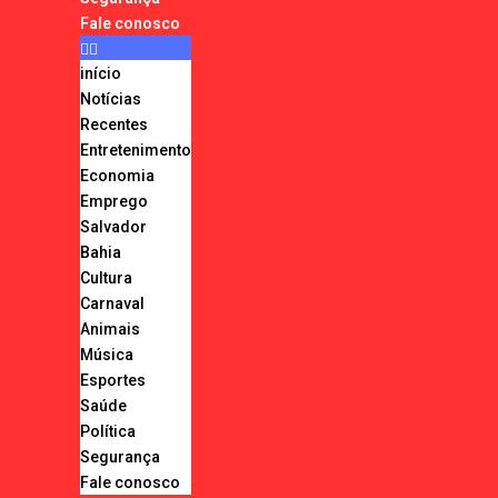
Fale conosco
início
Notícias
Recentes
Entretenimento
Economia
Emprego
Salvador
Bahia
Cultura
Carnaval
Animais
Música
Esportes
Saúde
Política
Segurança
Fale conosco