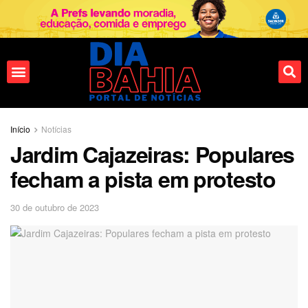
Fale conosco
Início
Notícias
Jardim Cajazeiras: Populares
fecham a pista em protesto
30 de outubro de 2023