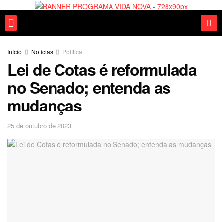
Fale conosco
Início
Notícias
Política
Lei de Cotas é reformulada
no Senado; entenda as
mudanças
25 de outubro de 2023