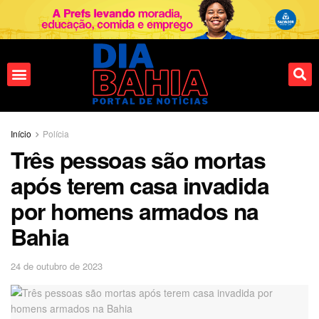
Fale conosco
Início
Polícia
Três pessoas são mortas
após terem casa invadida
por homens armados na
Bahia
24 de outubro de 2023