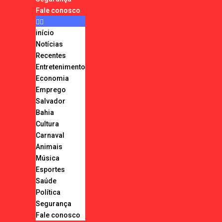
Fale conosco
início
Notícias
Recentes
Entretenimento
Economia
Emprego
Salvador
Bahia
Cultura
Carnaval
Animais
Música
Esportes
Saúde
Política
Segurança
Fale conosco