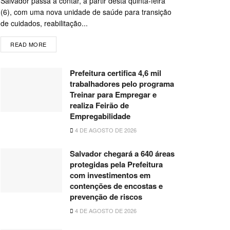
Salvador passa a contar, a partir desta quinta-feira
(6), com uma nova unidade de saúde para transição
de cuidados, reabilitação...
READ MORE
Prefeitura certifica 4,6 mil
trabalhadores pelo programa
Treinar para Empregar e
realiza Feirão de
Empregabilidade
4 DE AGOSTO DE 2026
Salvador chegará a 640 áreas
protegidas pela Prefeitura
com investimentos em
contenções de encostas e
prevenção de riscos
4 DE AGOSTO DE 2026