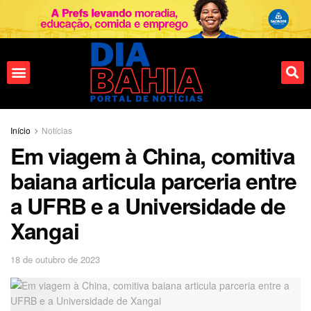
Fale conosco
Início
Notícias
Em viagem à China, comitiva
baiana articula parceria entre
a UFRB e a Universidade de
Xangai
18 de outubro de 2023