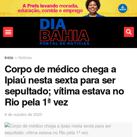
Fale conosco
Início
Notícias
Corpo de médico chega a
Ipiaú nesta sexta para ser
sepultado; vítima estava no
Rio pela 1ª vez
6 de outubro de 2023