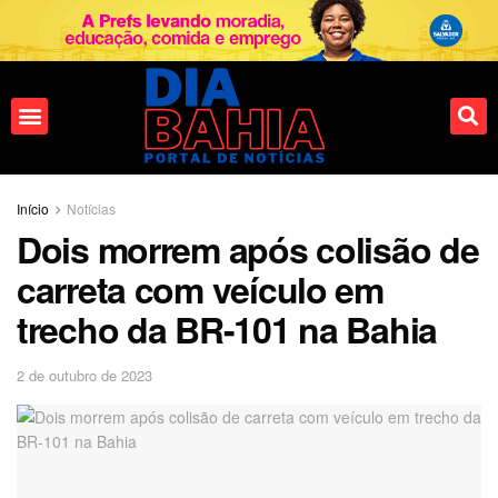
Fale conosco
Início
Notícias
Dois morrem após colisão de
carreta com veículo em
trecho da BR-101 na Bahia
2 de outubro de 2023