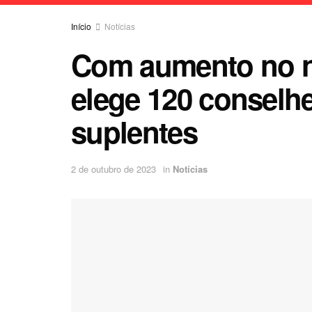
Início
Notícias
Com aumento no n
elege 120 conselhe
suplentes
2 de outubro de 2023
in
Notícias