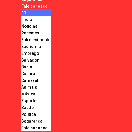
Fale conosco
início
Notícias
Recentes
Entretenimento
Economia
Emprego
Salvador
Bahia
Cultura
Carnaval
Animais
Música
Esportes
Saúde
Política
Segurança
Fale conosco