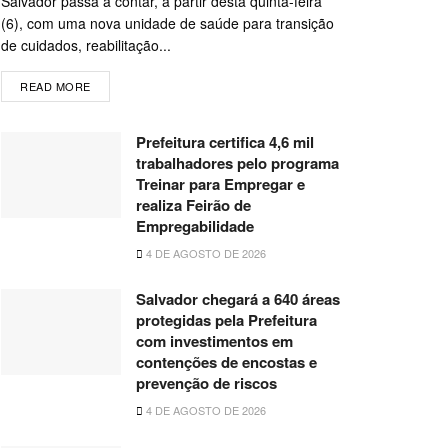
Salvador passa a contar, a partir desta quinta-feira
(6), com uma nova unidade de saúde para transição
de cuidados, reabilitação...
READ MORE
Prefeitura certifica 4,6 mil
trabalhadores pelo programa
Treinar para Empregar e
realiza Feirão de
Empregabilidade
4 DE AGOSTO DE 2026
Salvador chegará a 640 áreas
protegidas pela Prefeitura
com investimentos em
contenções de encostas e
prevenção de riscos
4 DE AGOSTO DE 2026