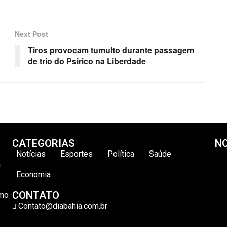
Next Post
Tiros provocam tumulto durante passagem
de trio do Psirico na Liberdade
CATEGORIAS
NO
Notícias
Esportes
Política
Saúde
m
Economia
CONTATO
omo
Contato@diabahia.com.br