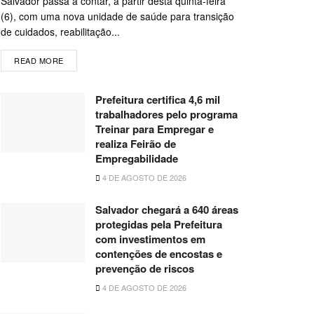
Salvador passa a contar, a partir desta quinta-feira
(6), com uma nova unidade de saúde para transição
de cuidados, reabilitação...
READ MORE
Prefeitura certifica 4,6 mil
trabalhadores pelo programa
Treinar para Empregar e
realiza Feirão de
Empregabilidade
4 DE AGOSTO DE 2026
Salvador chegará a 640 áreas
protegidas pela Prefeitura
com investimentos em
contenções de encostas e
prevenção de riscos
4 DE AGOSTO DE 2026