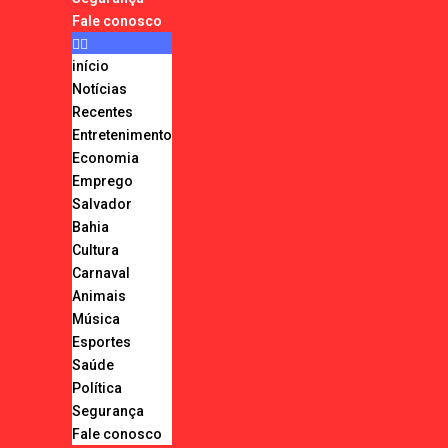
Fale conosco
início
Notícias
Recentes
Entretenimento
Economia
Emprego
Salvador
Bahia
Cultura
Carnaval
Animais
Música
Esportes
Saúde
Política
Segurança
Fale conosco