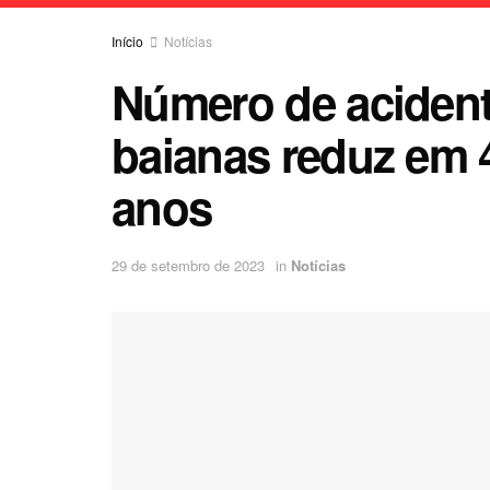
Início
Notícias
Número de acident
baianas reduz em 
anos
29 de setembro de 2023
in
Notícias