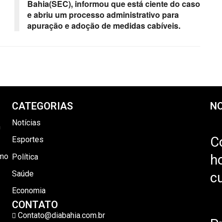
Bahia(SEC), informou que está ciente do caso
e abriu um processo administrativo para
apuração e adoção de medidas cabíveis.
CATEGORIAS
NO
Notícias
m
C
Esportes
omo
h
Política
Saúde
c
Economia
CONTATO
Contato@diabahia.com.br