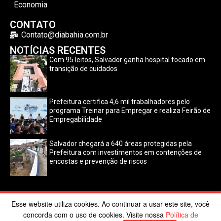
Economia
CONTATO
Contato@diabahia.com.br
NOTÍCIAS RECENTES
Com 95 leitos, Salvador ganha hospital focado em
transição de cuidados
Prefeitura certifica 4,6 mil trabalhadores pelo
programa Treinar para Empregar e realiza Feirão de
Empregabilidade
Salvador chegará a 640 áreas protegidas pela
Prefeitura com investimentos em contenções de
encostas e prevenção de riscos
Esse website utiliza cookies. Ao continuar a usar este site, você
©2024 Dia Bahia. Todos os direitos reservados | Desenvolvido
concorda com o uso de cookies. Visite nossa
Política de
por
Poppy Sites
.