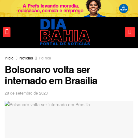
Fale conosco
Início
Notícias
Política
Bolsonaro volta ser
internado em Brasília
28 de setembro de 2023