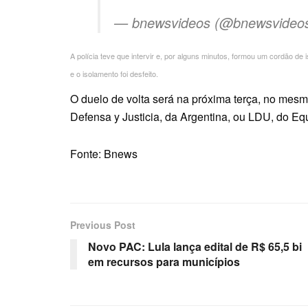
— bnewsvideos (@bnewsvideo
A polícia teve que intervir e, por alguns minutos, formou um cordão 
e o isolamento foi desfeito.
O duelo de volta será na próxima terça, no mesm
Defensa y Justicia, da Argentina, ou LDU, do Equ
Fonte: Bnews
Previous Post
Novo PAC: Lula lança edital de R$ 65,5 bi
em recursos para municípios