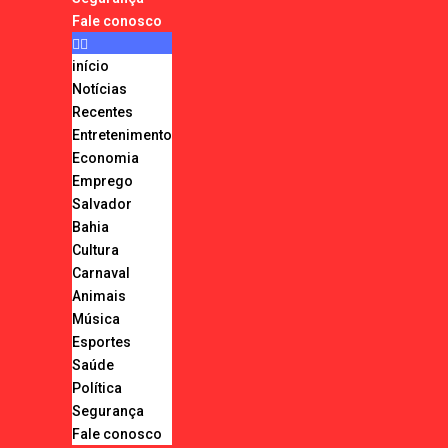
Fale conosco
início
Notícias
Recentes
Entretenimento
Economia
Emprego
Salvador
Bahia
Cultura
Carnaval
Animais
Música
Esportes
Saúde
Política
Segurança
Fale conosco