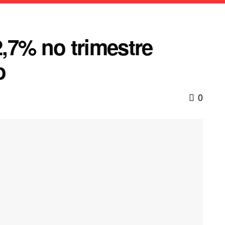
,7% no trimestre
o
0