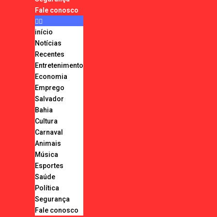
Fale conosco
início
Notícias
Recentes
Entretenimento
Economia
Emprego
Salvador
Bahia
Cultura
Carnaval
Animais
Música
Esportes
Saúde
Política
Segurança
Fale conosco