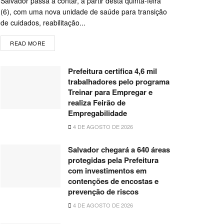
Salvador passa a contar, a partir desta quinta-feira
(6), com uma nova unidade de saúde para transição
de cuidados, reabilitação...
READ MORE
Prefeitura certifica 4,6 mil
trabalhadores pelo programa
Treinar para Empregar e
realiza Feirão de
Empregabilidade
4 DE AGOSTO DE 2026
Salvador chegará a 640 áreas
protegidas pela Prefeitura
com investimentos em
contenções de encostas e
prevenção de riscos
4 DE AGOSTO DE 2026