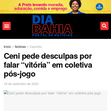
Fale conosco
Início
Notícias
Esportes
Ceni pede desculpas por
falar “vitória” em coletiva
pós-jogo
19 de setembro de 2023