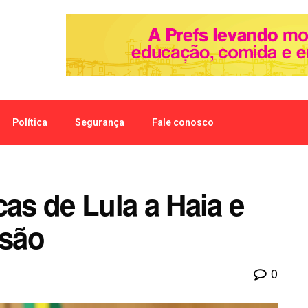
Política
Segurança
Fale conosco
cas de Lula a Haia e
esão
0