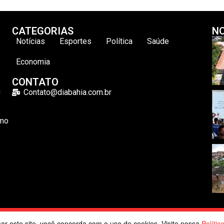
CATEGORIAS
NO
Notícias
Esportes
Política
Saúde
Economia
CONTATO
m
Contato@diabahia.com.br
omo
 Dia Bahia. Todos os direitos reservados | Desenvolvido por
Poppy 
usar este site, você concorda com o uso de cookies. Visite nossa
Polític