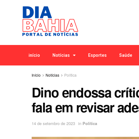
início
Notícias
Esportes
Saúde
Início
Notícias
Política
Dino endossa críti
fala em revisar ad
14 de setembro de 2023
in
Política