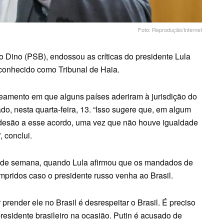
Foto: Reprodução/Internet
o Dino (PSB), endossou as críticas do presidente Lula
s conhecido como Tribunal de Haia.
eamento em que alguns países aderiram à jurisdição do
o, nesta quarta-feira, 13. “Isso sugere que, em algum
adesão a esse acordo, uma vez que não houve igualdade
 conclui.
 de semana, quando Lula afirmou que os mandados de
mpridos caso o presidente russo venha ao Brasil.
 prender ele no Brasil é desrespeitar o Brasil. É preciso
presidente brasileiro na ocasião. Putin é acusado de