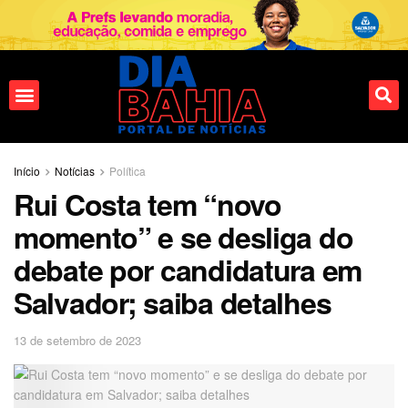
Fale conosco
Início
Notícias
Política
Rui Costa tem “novo
momento” e se desliga do
debate por candidatura em
Salvador; saiba detalhes
13 de setembro de 2023