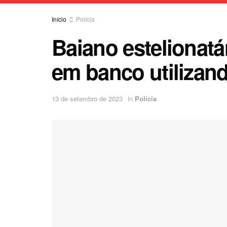
Início
Polícia
Baiano estelionatár
em banco utilizan
13 de setembro de 2023
in
Polícia