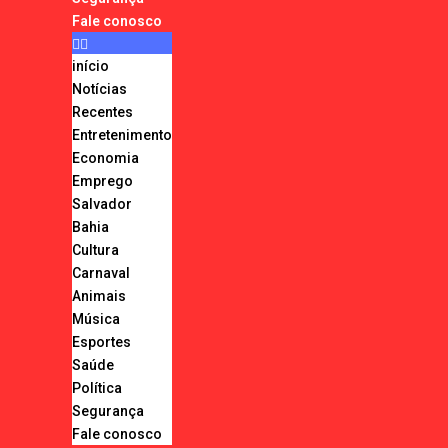
Fale conosco
início
Notícias
Recentes
Entretenimento
Economia
Emprego
Salvador
Bahia
Cultura
Carnaval
Animais
Música
Esportes
Saúde
Política
Segurança
Fale conosco