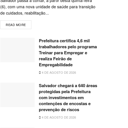
Salvador passa a contar, a partir desta quinta-feira
(6), com uma nova unidade de saúde para transição
de cuidados, reabilitação...
READ MORE
Prefeitura certifica 4,6 mil
trabalhadores pelo programa
Treinar para Empregar e
realiza Feirão de
Empregabilidade
4 DE AGOSTO DE 2026
Salvador chegará a 640 áreas
protegidas pela Prefeitura
com investimentos em
contenções de encostas e
prevenção de riscos
4 DE AGOSTO DE 2026