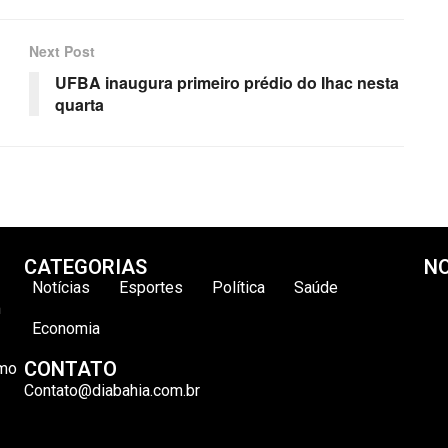
Next Post
UFBA inaugura primeiro prédio do Ihac nesta
quarta
CATEGORIAS
NO
Notícias
Esportes
Política
Saúde
m
Economia
CONTATO
omo
Contato@diabahia.com.br