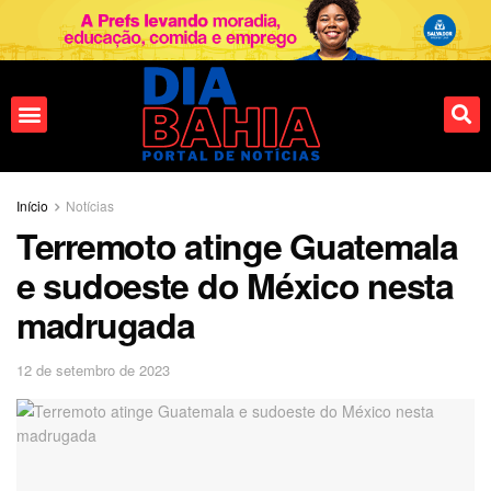
Fale conosco
Início
Notícias
Terremoto atinge Guatemala
e sudoeste do México nesta
madrugada
12 de setembro de 2023