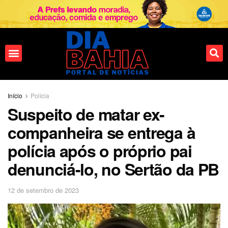
Fale conosco
Início
Polícia
Suspeito de matar ex-
companheira se entrega à
polícia após o próprio pai
denunciá-lo, no Sertão da PB
12 de setembro de 2023