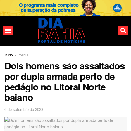
Fale conosco
Início
Polícia
Dois homens são assaltados
por dupla armada perto de
pedágio no Litoral Norte
baiano
6 de setembro de 2023