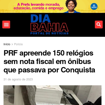
Fale conosco
Início
Polícia
PRF apreende 150 relógios
sem nota fiscal em ônibus
que passava por Conquista
31 de agosto de 2023