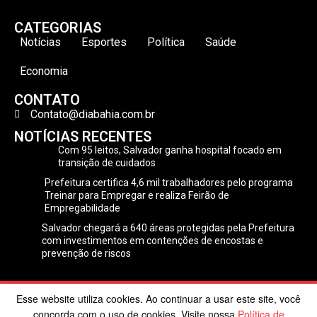
CATEGORIAS
Notícias
Esportes
Política
Saúde
Economia
CONTATO
Contato@diabahia.com.br
NOTÍCIAS RECENTES
Com 95 leitos, Salvador ganha hospital focado em
transição de cuidados
Prefeitura certifica 4,6 mil trabalhadores pelo programa
Treinar para Empregar e realiza Feirão de
Empregabilidade
Salvador chegará a 640 áreas protegidas pela Prefeitura
com investimentos em contenções de encostas e
prevenção de riscos
Esse website utiliza cookies. Ao continuar a usar este site, você
©2024 Dia Bahia. Todos os direitos reservados | Desenvolvido
concorda com o uso de cookies. Visite nossa
Política de